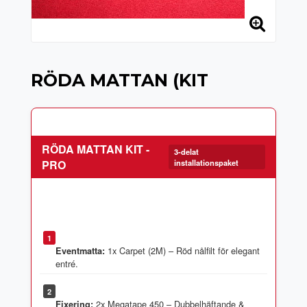
RÖDA MATTAN (KIT
RÖDA MATTAN KIT -
3-delat
PRO
installationspaket
1
1x Carpet (2M) – Röd nålfilt för elegant
Eventmatta:
2
2x Megatape 450 – Dubbelhäftande &
Fixering: