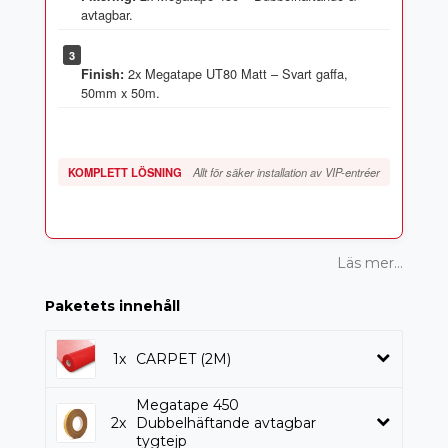
3
2x Megatape UT80 Matt – Svart gaffa,
Finish:
KOMPLETT LÖSNING
Allt för säker installation av VIP-entréer
Läs mer...
Paketets innehåll
1x
CARPET (2M)
Megatape 450
2x
Dubbelhäftande avtagbar
tygtejp