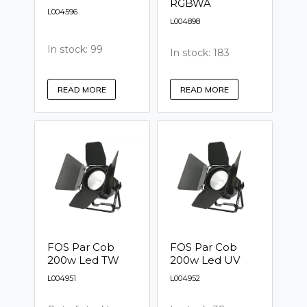
RGBWA
L004596
L004898
In stock: 99
In stock: 183
READ MORE
READ MORE
FOS Par Cob
FOS Par Cob
200w Led TW
200w Led UV
L004951
L004952