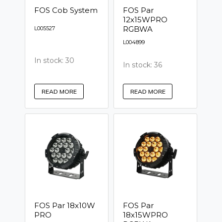
FOS Cob System
FOS Par
12x15WPRO
RGBWA
L005527
L004899
In stock: 30
In stock: 36
READ MORE
READ MORE
FOS Par 18x10W
FOS Par
PRO
18x15WPRO