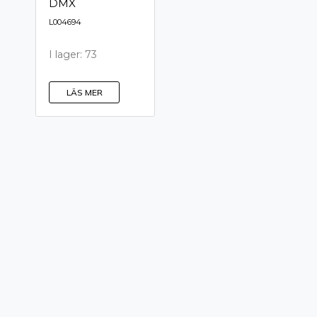
DMX
L004694
I lager: 73
LÄS MER