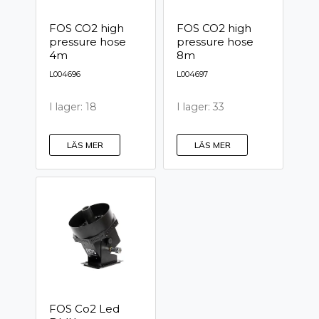
FOS CO2 high
FOS CO2 high
pressure hose
pressure hose
4m
8m
L004696
L004697
I lager: 18
I lager: 33
LÄS MER
LÄS MER
FOS Co2 Led