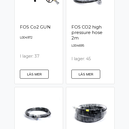
FOS Co2 GUN
FOS CO2 high
pressure hose
2m
L004972
L004695
I lager: 37
I lager: 45
LÄS MER
LÄS MER