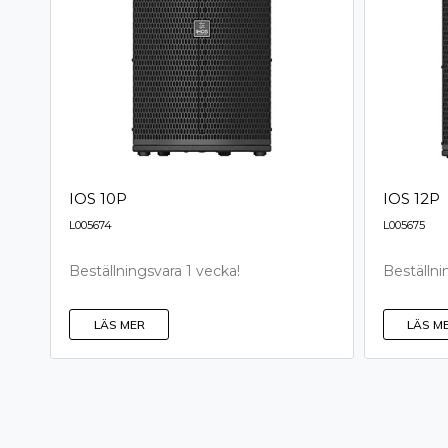
IOS 10P
IOS 12P
L005674
L005675
Beställningsvara 1 vecka!
Beställni
LÄS MER
LÄS M