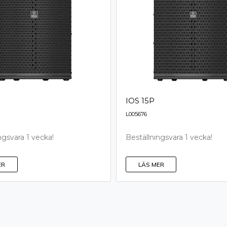
IOS 15P
L005676
ngsvara 1 vecka!
Beställningsvara 1 vecka!
ER
LÄS MER