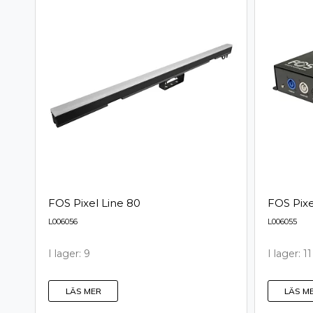
FOS Pixel Line 80
FOS Pixe
L006056
L006055
I lager: 9
I lager: 11
LÄS MER
LÄS M