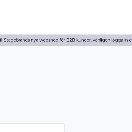
l Stagebrands nya webshop för B2B kunder, vänligen logga in e