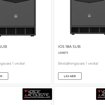
 SUB
IOS 18A SUB
L005673
ngsvara 1 vecka!
Beställningsvara 1 vecka!
ER
LÄS MER