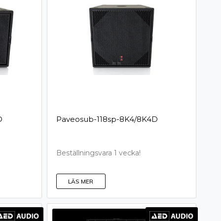
­D
P­a­v­e­o­s­u­b­-­1­1­8­s­p­-­8­K­4­/­8­K­4­D
Beställningsvara 1 vecka!
LÄS MER