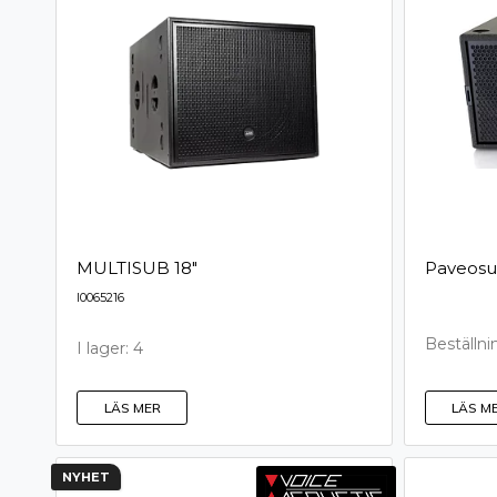
MULTISUB 18"
Paveosu
I0065216
Beställni
I lager: 4
LÄS MER
LÄS M
NYHET