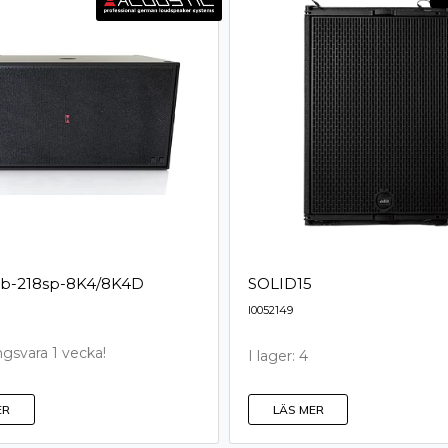
b­-­2­1­8­s­p­-­8­K­4­/­8­K­4­D
SOLID15
I0052149
ngsvara 1 vecka!
I lager: 4
ER
LÄS MER