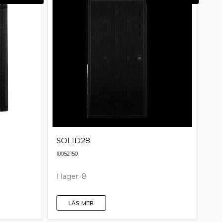
SOLID28
I0052150
I lager: 8
LÄS MER