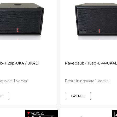
b-112sp-8K4 / 8K4D
P­a­v­e­o­s­u­b­-­1­1­5­s­p­-­8­K­4­/­8­K­4
ngsvara 1 vecka!
Beställningsvara 1 vecka!
ER
LÄS MER