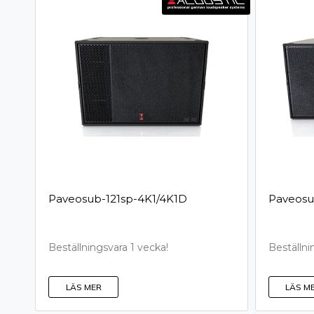
P­a­v­e­o­s­u­b­-­1­2­1­s­p­-­4­K­1­/­4­K­1­D
P­a­v­e­o­s­u­
Beställningsvara 1 vecka!
Beställni
LÄS MER
LÄS M