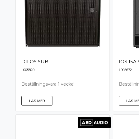
DILOS SUB
IOS 15A
L005820
L005672
Beställningsvara 1 vecka!
Beställni
LÄS MER
LÄS M