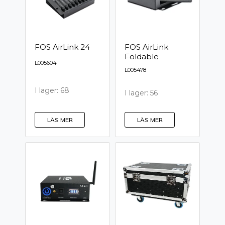
FOS AirLink 24
FOS AirLink
Foldable
L005604
L005478
I lager: 68
I lager: 56
LÄS MER
LÄS MER