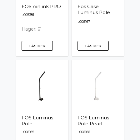
FOS AirLink PRO
Fos Case
Luminus Pole
L005381
L006167
I lager: 61
LÄS MER
LÄS MER
FOS Luminus
FOS Luminus
Pole
Pole Pearl
L006165
L006166