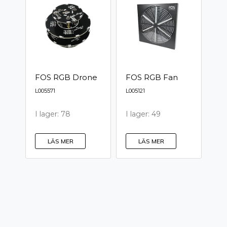
FOS RGB Drone
FOS RGB Fan
L005571
L005121
I lager: 78
I lager: 49
LÄS MER
LÄS MER