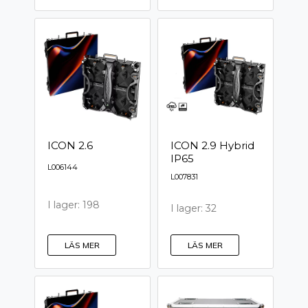
ICON 2.6
ICON 2.9 Hybrid
IP65
L006144
L007831
I lager: 198
I lager: 32
LÄS MER
LÄS MER