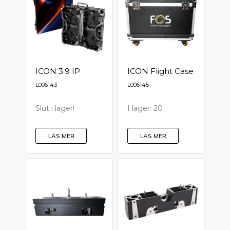
ICON 3.9 IP
ICON Flight Case
L006143
L006145
Slut i lager!
I lager: 20
LÄS MER
LÄS MER