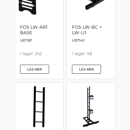
FOS LW-AR1
FOS LW-BC +
BASE
LW-U1
L007367
L007542
I lager: 242
I lager: 48
LÄS MER
LÄS MER