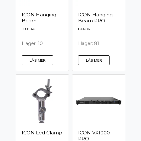
ICON Hanging
ICON Hanging
Beam
Beam PRO
L006146
L007812
I lager: 10
I lager: 81
LÄS MER
LÄS MER
ICON Led Clamp
ICON VX1000
PRO