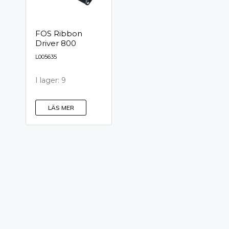
FOS Ribbon
Driver 800
L005635
I lager: 9
LÄS MER