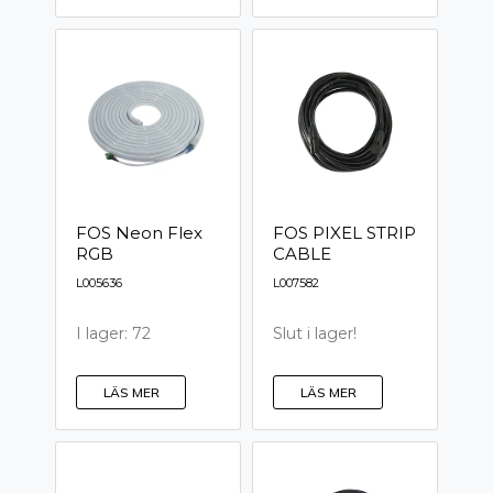
FOS Neon Flex
FOS PIXEL STRIP
RGB
CABLE
L005636
L007582
I lager: 72
Slut i lager!
LÄS MER
LÄS MER