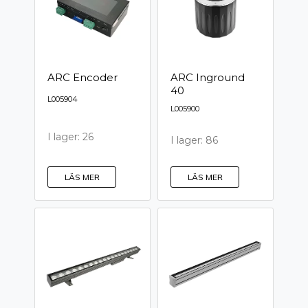
ARC Encoder
ARC Inground
40
L005904
L005900
I lager: 26
I lager: 86
LÄS MER
LÄS MER