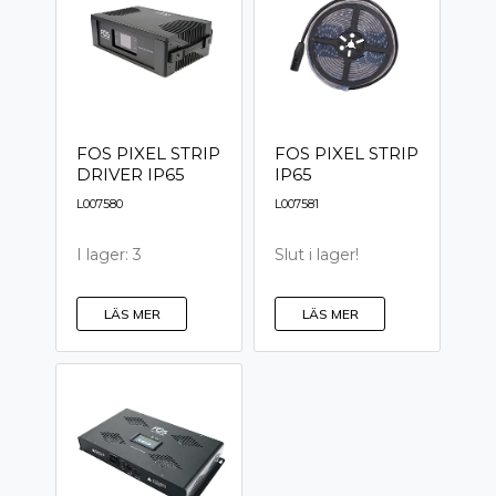
FOS PIXEL STRIP
FOS PIXEL STRIP
DRIVER IP65
IP65
L007580
L007581
I lager: 3
Slut i lager!
LÄS MER
LÄS MER