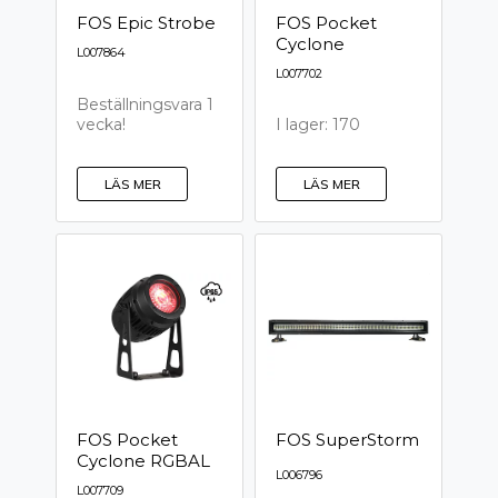
FOS Epic Strobe
FOS Pocket
Cyclone
L007864
L007702
Beställningsvara 1
vecka!
I lager: 170
LÄS MER
LÄS MER
FOS Pocket
FOS SuperStorm
Cyclone RGBAL
L006796
L007709