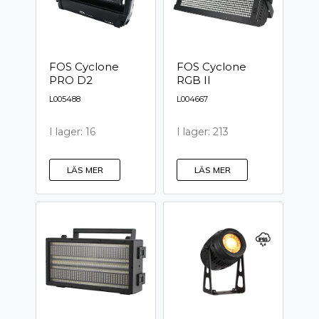
FOS Cyclone
FOS Cyclone
PRO D2
RGB II
L005488
L004667
I lager: 16
I lager: 213
LÄS MER
LÄS MER