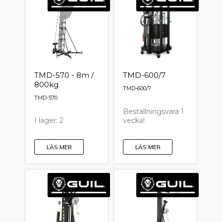
TMD-570 - 8m /
TMD-600/7
800kg
TMD-600/7
TMD-570
Beställningsvara 1
vecka!
I lager: 2
LÄS MER
LÄS MER