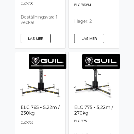
ELC-750
ELC-760/M
Beställningsvara 1
I lager: 2
vecka!
LÄS MER
LÄS MER
ELC 765 - 5,22m /
ELC 775 - 5,22m /
230kg
270kg
ELC-775
ELC-765