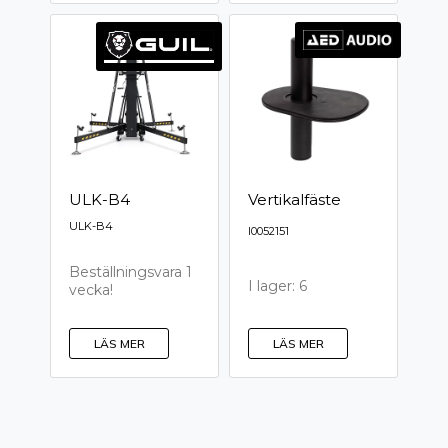
ULK-B4
Vertikalfäste
ULK-B4
I0052151
Beställningsvara 1
I lager: 6
vecka!
LÄS MER
LÄS MER