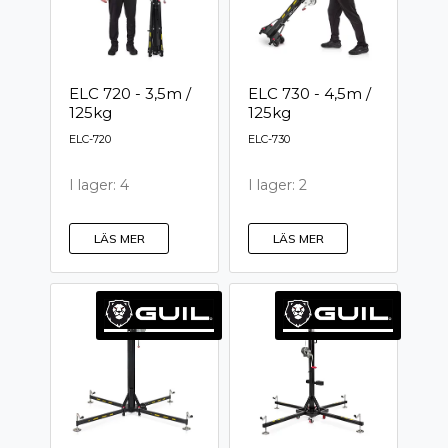
ELC 720 - 3,5m /
ELC 730 - 4,5m /
125kg
125kg
ELC-720
ELC-730
I lager: 4
I lager: 2
LÄS MER
LÄS MER