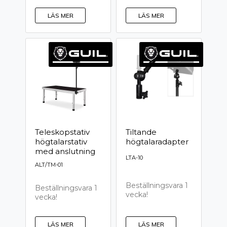
LÄS MER
LÄS MER
Teleskopstativ
Tiltande
högtalarstativ
högtalaradapter
med anslutning
LTA-10
ALT/TM-01
Beställningsvara 1
Beställningsvara 1
vecka!
vecka!
LÄS MER
LÄS MER