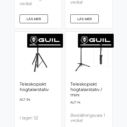
vecka!
vecka!
LÄS MER
LÄS MER
Teleskopiskt
Teleskopiskt
högtalarstativ
högtalarstativ /
mini
ALT-34
ALT-14
Beställningsvara 1
I lager: 52
vecka!