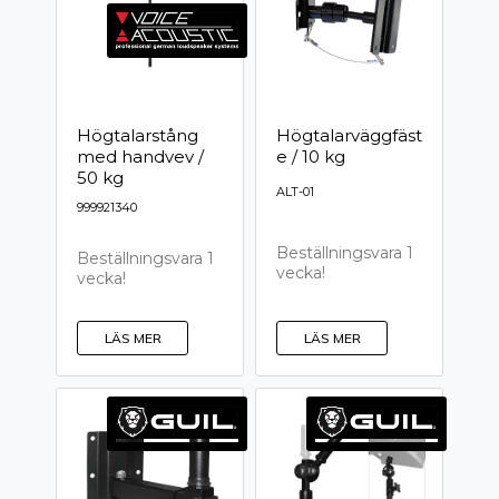
Högtalarstång
Högtalarväggfäst
med handvev /
e / 10 kg
50 kg
ALT-01
999921340
Beställningsvara 1
Beställningsvara 1
vecka!
vecka!
LÄS MER
LÄS MER