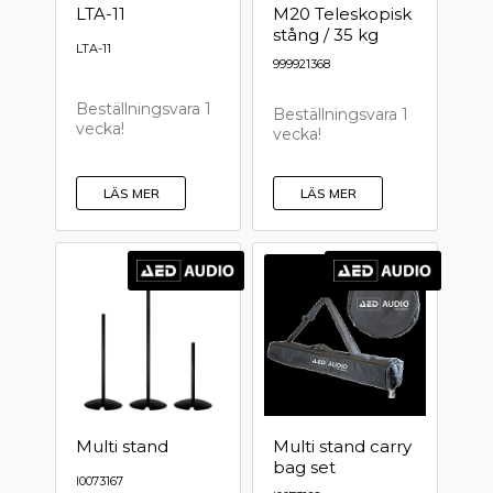
LTA-11
M20 Teleskopisk
stång / 35 kg
LTA-11
999921368
Beställningsvara 1
Beställningsvara 1
vecka!
vecka!
LÄS MER
LÄS MER
Multi stand
Multi stand carry
bag set
I0073167