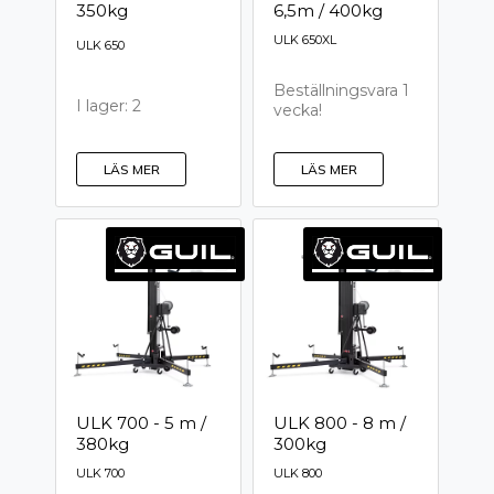
350kg
6,5m / 400kg
ULK 650XL
ULK 650
Beställningsvara 1
I lager: 2
vecka!
LÄS MER
LÄS MER
ULK 700 - 5 m /
ULK 800 - 8 m /
380kg
300kg
ULK 700
ULK 800