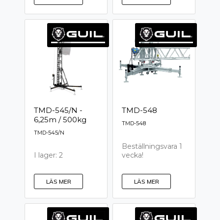
TMD-545/N -
TMD-548
6,25m / 500kg
TMD-548
TMD-545/N
Beställningsvara 1
vecka!
I lager: 2
LÄS MER
LÄS MER