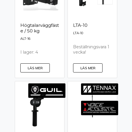
Högtalarväggfäst
LTA-10
e / 50 kg
LTA-10
ALT-16
Beställningsvara 1
vecka!
I lager: 4
LÄS MER
LÄS MER