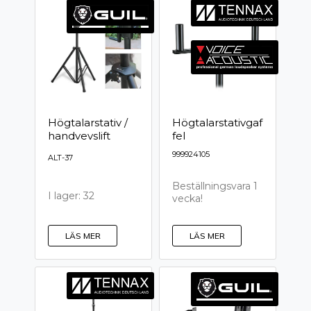
Högtalarstativ /
Högtalarstativgaf
handvevslift
fel
999924105
ALT-37
Beställningsvara 1
I lager: 32
vecka!
LÄS MER
LÄS MER