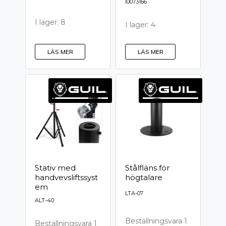
I0073166
I lager: 8
I lager: 4
LÄS MER
LÄS MER
Stativ med
Stålfläns för
handvevsliftssyst
högtalare
em
LTA-07
ALT-40
Beställningsvara 1
Beställningsvara 1