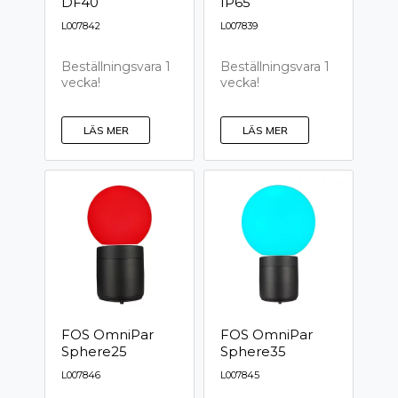
DF40
IP65
L007842
L007839
Beställningsvara 1
Beställningsvara 1
vecka!
vecka!
LÄS MER
LÄS MER
FOS OmniPar
FOS OmniPar
Sphere25
Sphere35
L007846
L007845