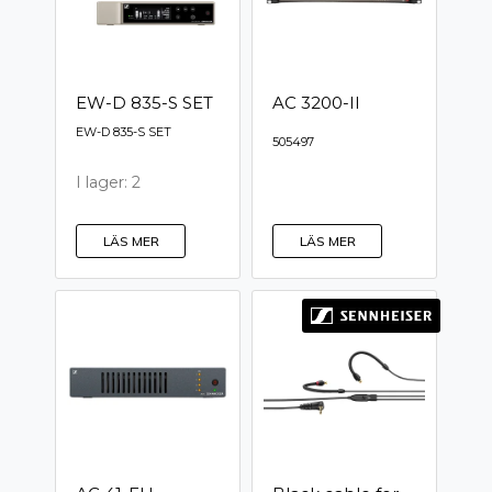
EW-D 835-S SET
AC 3200-II
EW-D 835-S SET
505497
I lager: 2
LÄS MER
LÄS MER