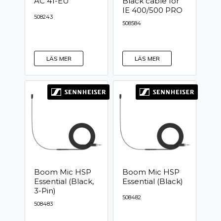
AC 41-EU
Black cable for
IE 400/500 PRO
508243
508584
LÄS MER
LÄS MER
Boom Mic HSP
Boom Mic HSP
Essential (Black,
Essential (Black)
3-Pin)
508482
508483