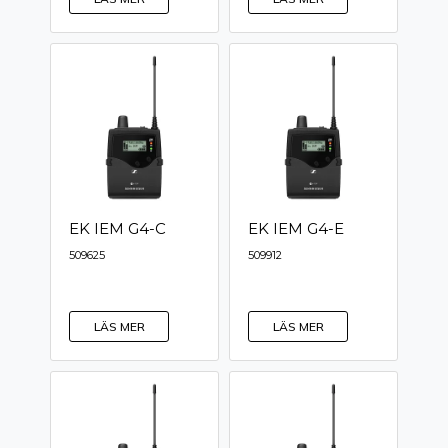
EK IEM G4-C
EK IEM G4-E
509625
509912
LÄS MER
LÄS MER