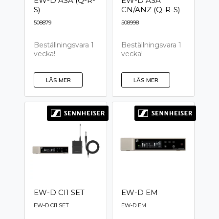
EW-D ASA (Q-R-
EW-D ASA
S)
CN/ANZ (Q-R-S)
508879
508998
Beställningsvara 1
Beställningsvara 1
vecka!
vecka!
LÄS MER
LÄS MER
EW-D CI1 SET
EW-D EM
EW-D CI1 SET
EW-D EM