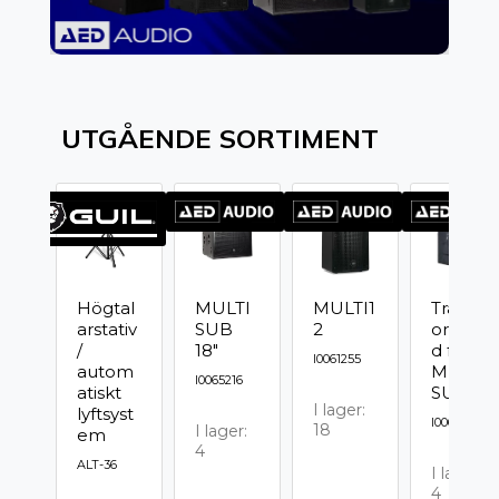
UTGÅENDE SORTIMENT
Högtal
MULTI
MULTI1
Transp
arstativ
SUB
2
ortskyd
/
18"
d för
I0061255
autom
MULTI
I0065216
atiskt
SUB
I lager:
lyftsyst
I0065217
18
I lager:
em
4
ALT-36
I lager:
4