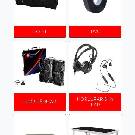
TEXTIL
PVC
HÖRLURAR & IN
LED SKÄRMAR
EAR