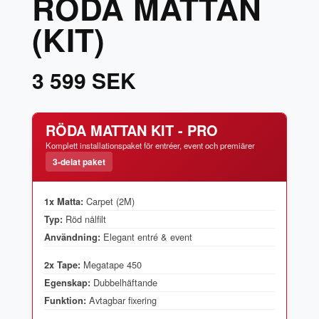
RÖDA MATTAN
(KIT)
3 599 SEK
RÖDA MATTAN KIT - PRO
Komplett installationspaket för entréer, event och premiärer
3-delat paket
Carpet (2M)
1x Matta:
Röd nålfilt
Typ:
Elegant entré & event
Användning:
Megatape 450
2x Tape:
Dubbelhäftande
Egenskap:
Avtagbar fixering
Funktion: