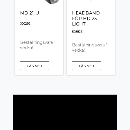
MD 21-U
HEADBAND
FÖR HD 25
LIGHT
000292
508823
Beställningsvara 1
Beställningsvara 1
vecka!
vecka!
LÄS MER
LÄS MER