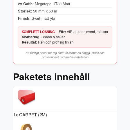
Megatape UT80 Matt
2x Gaffa:
50 mm x 50 m
Storlek:
Svart matt yta
Finish:
För:
VIP-entréer, event, mässor
KOMPLETT LÖSNING
Montering:
Snabb & säker
Resultat:
Ren och proffsig finish
Ett färdigt paket för dig som vill skapa en snygg, stabil och
professionell röd matta-installation
Paketets innehåll
1x CARPET (2M)