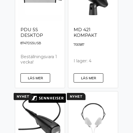
PDU 5S
MD 421
DESKTOP
KOMPAKT
8747DS5USB
700587
Beställningsvara 1
I lager: 4
vecka!
LÄS MER
LÄS MER
NYHET
NYHET