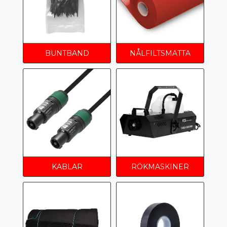
BUNTBAND
NÅLFILTSMATTA
KABLAR
RÖKMASKINER