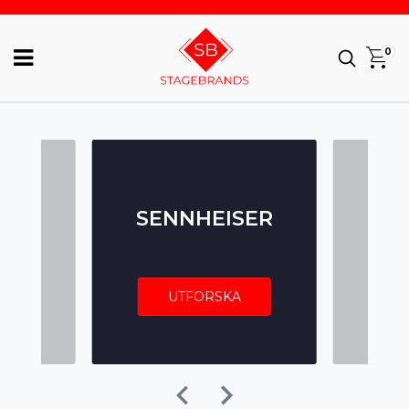
0
SENNHEISER
UTFORSKA