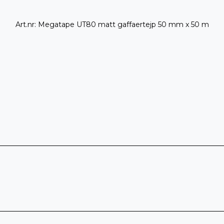
Art.nr: Megatape UT80 matt gaffaertejp 50 mm x 50 m
s som behöver en matt gaffatejp utan reflektioner på scen, 
nabb att applicera och enkel att ta bort – utan att lämna l
nljus och perfekt för användning där låg profil och pålitli