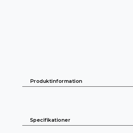
 Produktinformation 
Megatape UT80 är det självklara valet för proff
vidhäftningen och enkel avrivning gör tejpen s
 Specifikationer 
Den ultramatta ytan gör UT80 diskret under sce