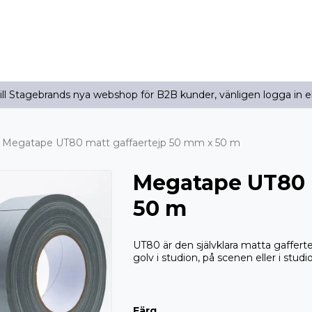
l Stagebrands nya webshop för B2B kunder, vänligen logga in e
Megatape UT80 matt gaffaertejp 50 mm x 50 m
Megatape UT80 
50 m
UT80 är den självklara matta gaffert
golv i studion, på scenen eller i studi
Färg