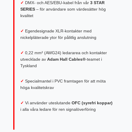
✓
DMX- och AES/EBU-kabel från vår
3 STAR
SERIES
– för användare som värdesätter hög
kvalitet
✓
Egendesignade XLR-kontakter med
nickelpläterade ytor för pålitlig anslutning
✓
0,22 mm² (AWG24) ledararea och kontakter
utvecklade av
Adam Hall Cables®
-teamet i
Tyskland
✓
Specialmantel i PVC framtagen för att möta
höga kvalitetskrav
✓
Vi använder uteslutande
OFC (syrefri koppar)
i alla våra ledare för ren signalöverföring