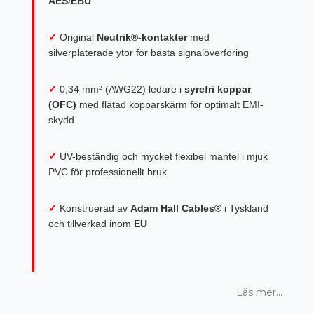
AES/EBU
✓
Original
Neutrik®-kontakter
med
silverpläterade ytor för bästa signalöverföring
✓
0,34 mm² (AWG22) ledare i
syrefri koppar
(OFC)
med flätad kopparskärm för optimalt EMI-
skydd
✓
UV-beständig och mycket flexibel mantel i mjuk
PVC för professionellt bruk
✓
Konstruerad av
Adam Hall Cables®
i Tyskland
och tillverkad inom
EU
Läs mer...