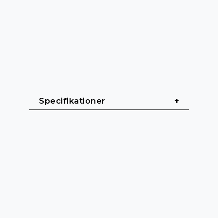
Specifikationer
Allmänt
Kabellängd: 0,2 m
Kabelmantel: PVC (Polyvinylklorid)
Kabeldiameter: 6,2 mm