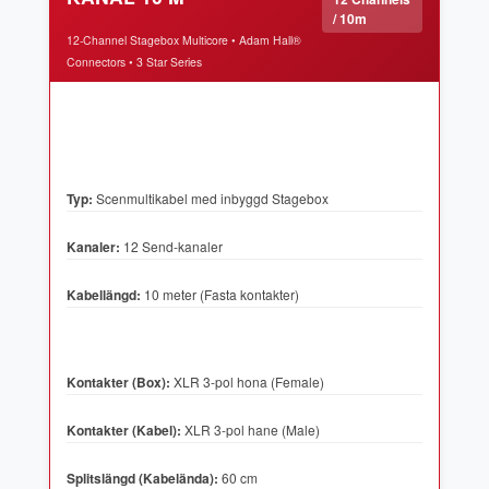
/ 10m
12-Channel Stagebox Multicore • Adam Hall®
Connectors • 3 Star Series
Typ:
Scenmultikabel med inbyggd Stagebox
Kanaler:
12 Send-kanaler
Kabellängd:
10 meter (Fasta kontakter)
Kontakter (Box):
XLR 3-pol hona (Female)
Kontakter (Kabel):
XLR 3-pol hane (Male)
Splitslängd (Kabelända):
60 cm