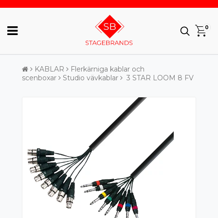
0
KABLAR
Flerkärniga kablar och
scenboxar
Studio vävkablar
3 STAR LOOM 8 FV