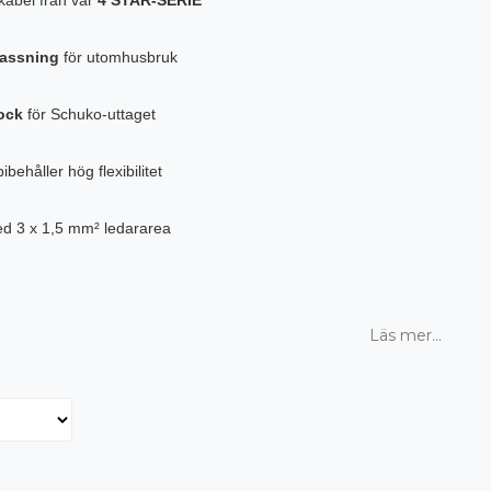
lassning
för utomhusbruk
ock
för Schuko-uttaget
behåller hög flexibilitet
ed 3 x 1,5 mm² ledararea
Läs mer...