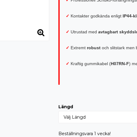
✓
Kontakter godkända enligt
IP44-k
✓
Utrustad med
avtagbart skyddsl
✓
Extremt
robust
och slitstark men bi
✓
Kraftig gummikabel (
H07RN-F
) m
Längd
Beställningsvara 1 vecka!