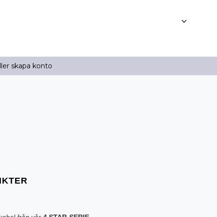
ller skapa konto
kabel från vår
4 STAR-SERIE