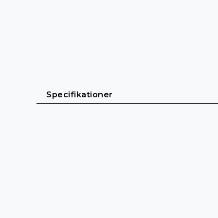
Specifikationer
Allmänt
Kabellängd: 3 m - 20 m
Kabelmantel: Tungt gummi (H07RN-F)
Färg: Svart