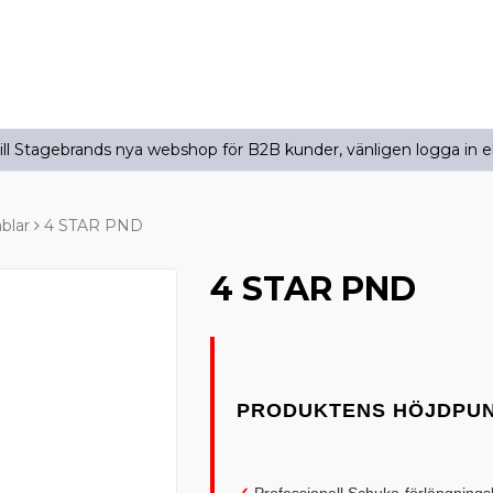
l Stagebrands nya webshop för B2B kunder, vänligen logga in e
blar
4 STAR PND
4 STAR PND
✓
Professionell Schuko-förlängnings