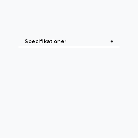
Specifikationer
Allmänt & Dimensioner
Format: 19" / 1U rackmontering
Bredd: 485 mm
Höjd: 45 mm
Djup: 52 mm
Vikt: 960 g