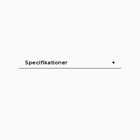
Specifikationer
Allmänt & Dimensioner
Format: 19" / 1U rackmontering
Bredd: 485 mm
Höjd: 45 mm