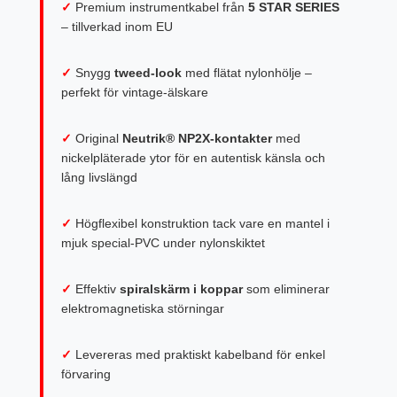
✓
Premium instrumentkabel från
5 STAR SERIES
– tillverkad inom EU
✓
Snygg
tweed-look
med flätat nylonhölje –
perfekt för vintage-älskare
✓
Original
Neutrik® NP2X-kontakter
med
nickelpläterade ytor för en autentisk känsla och
lång livslängd
✓
Högflexibel konstruktion tack vare en mantel i
mjuk special-PVC under nylonskiktet
✓
Effektiv
spiralskärm i koppar
som eliminerar
elektromagnetiska störningar
✓
Levereras med praktiskt kabelband för enkel
förvaring