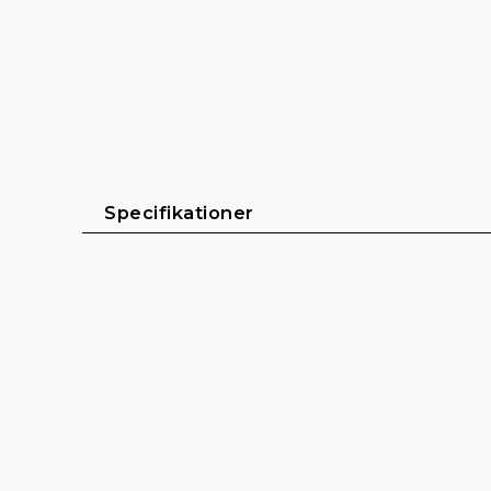
Specifikationer
Allmänt
Kabellängd: 0,6 m - 3 m
Kabelmantel: PVC (Polyvinylklorid)
Kabeldiameter: 5 mm