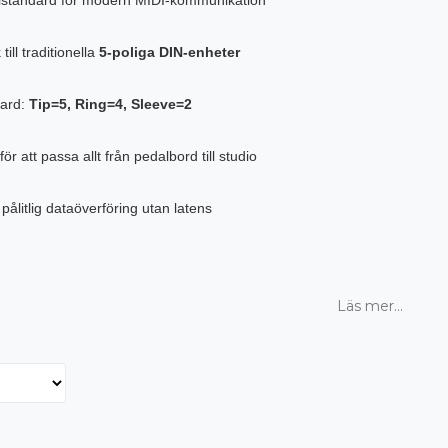
ill traditionella
5-poliga DIN-enheter
dard:
Tip=5, Ring=4, Sleeve=2
för att passa allt från pedalbord till studio
 pålitlig dataöverföring utan latens
Läs mer...