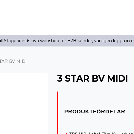
l Stagebrands nya webshop för B2B kunder, vänligen logga in e
STAR BV MIDI
3 STAR BV MIDI
✓
TRS MIDI-kabel (Typ A)
– indust