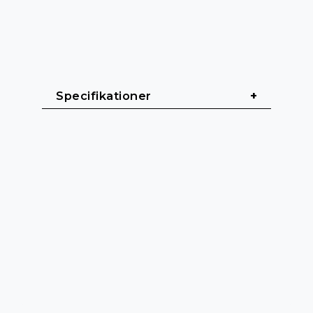
Specifikationer
Allmänt
Kabellängd: 0,5 m - 5 m
Kabelmantel: PVC (H05VV-F)
Kabeldiameter: 6 mm
Färg: Svart