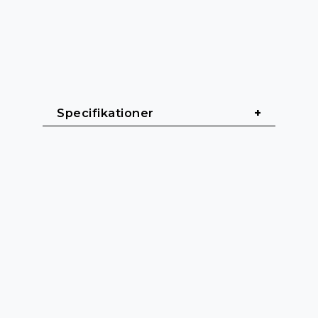
Specifikationer
Allmänt
Kabellängd: 0,5 m - 10 m
Kabelmantel: PVC (H05VV-F)
Kabeldiameter: 6 mm
Färg: Svart