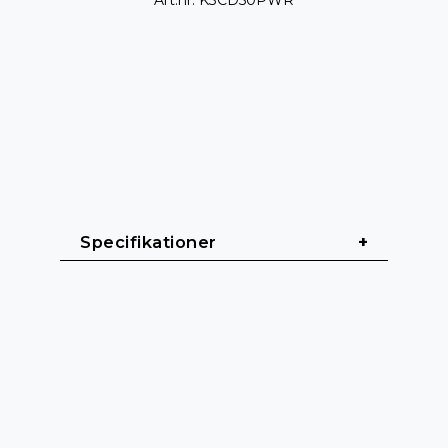
Art.nr: K3CD50PWR
Specifikationer
Allmänt
Kabellängd: 25 m / 50 m
Kabelmantel: Gummi (H05RR-F)