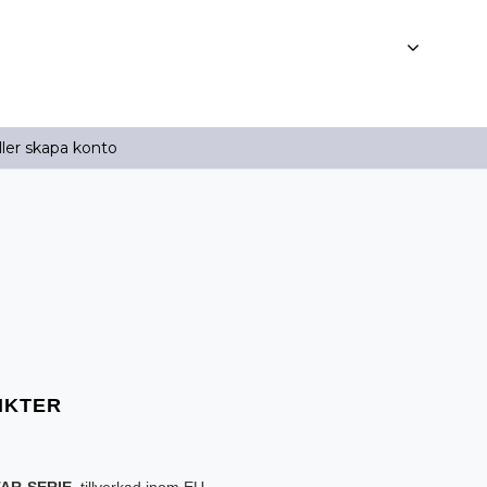
ller skapa konto
TAR-SERIE
, tillverkad inom EU