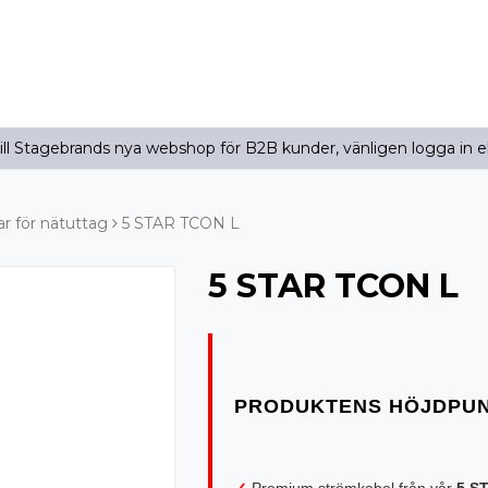
l Stagebrands nya webshop för B2B kunder, vänligen logga in e
 för nätuttag
5 STAR TCON L
5 STAR TCON L
✓
Premium strömkabel från vår
5 S