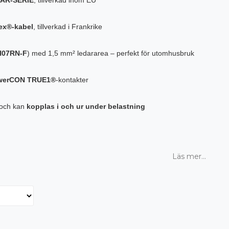
ex®-kabel
, tillverkad i Frankrike
H07RN-F
) med 1,5 mm² ledararea – perfekt för utomhusbruk
owerCON TRUE1®
-kontakter
 och kan
kopplas i och ur under belastning
Läs mer...