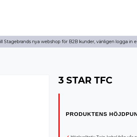
l Stagebrands nya webshop för B2B kunder, vänligen logga in e
3 STAR TFC
✓
Högkvalitativ Twin-kabel från vår