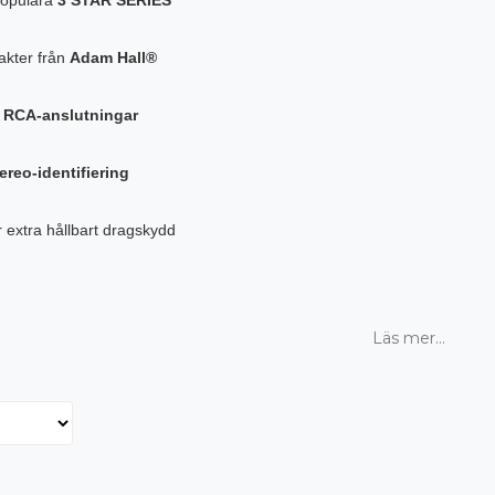
akter från
Adam Hall®
 RCA-anslutningar
ereo-identifiering
r extra hållbart dragskydd
Läs mer...