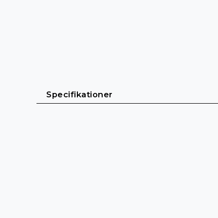
Specifikationer
Allmänt
Kabellängd: 1 m - 6 m
Kabelmantel: PVC (Polyvinylklorid)
Kabeldiameter: 5,8 mm