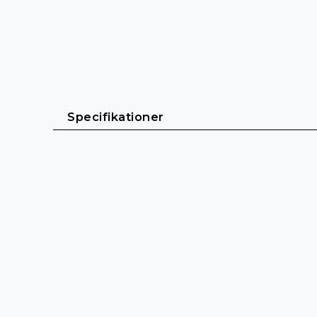
Specifikationer
Allmänt
Kabellängd: 0,9 m - 6 m
Kabelmantel: PVC (Polyvinylklorid)
Kabeldiameter: 4,8 mm
Färg: Svart