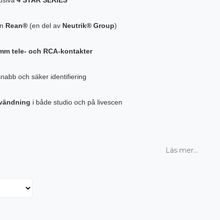
ån
Rean®
(en del av
Neutrik® Group
)
 mm tele- och RCA-kontakter
snabb och säker identifiering
nvändning
i både studio och på livescen
Läs mer...