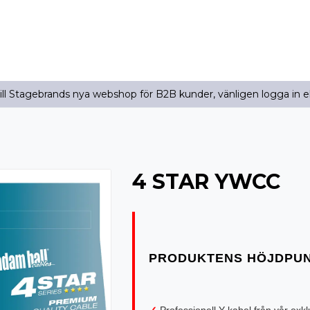
l Stagebrands nya webshop för B2B kunder, vänligen logga in e
4 STAR YWCC
✓
Professionell Y-kabel från vår exk