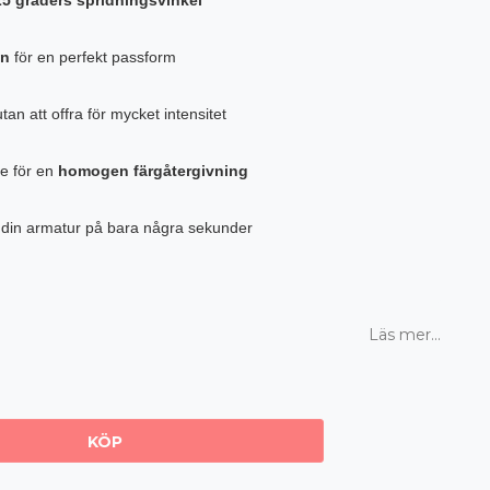
en
för en perfekt passform
an att offra för mycket intensitet
re för en
homogen färgåtergivning
å din armatur på bara några sekunder
Läs mer...
KÖP