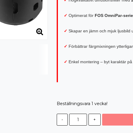
✓
Optimerat för
FOS OmniPar-seri
✓
Skapar en jämn och mjuk ljusbild ut
✓
Förbättrar färgmixningen ytterliga
✓
Enkel montering – byt karaktär p
Beställningsvara 1 vecka!
-
+