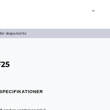
ller skapa konto
F25
25 graders spridningsvinkel