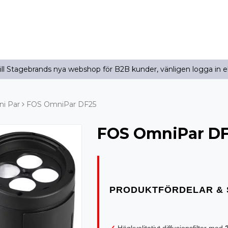
l Stagebrands nya webshop för B2B kunder, vänligen logga in e
i Par
FOS OmniPar DF25
FOS OmniPar D
✓
Högkvalitativt diffusionsfilter med