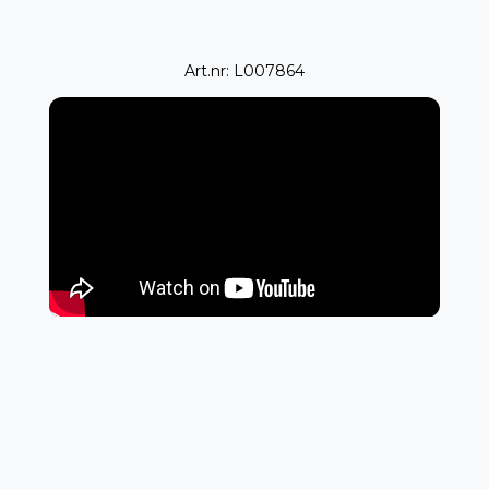
Art.nr: L007864