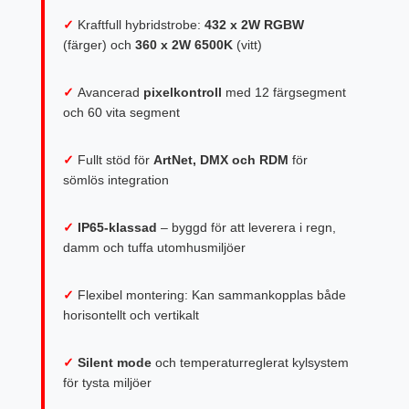
✓
Kraftfull hybridstrobe:
432 x 2W RGBW
(färger) och
360 x 2W 6500K
(vitt)
✓
Avancerad
pixelkontroll
med 12 färgsegment
och 60 vita segment
✓
Fullt stöd för
ArtNet, DMX och RDM
för
sömlös integration
✓
IP65-klassad
– byggd för att leverera i regn,
damm och tuffa utomhusmiljöer
✓
Flexibel montering: Kan sammankopplas både
horisontellt och vertikalt
✓
Silent mode
och temperaturreglerat kylsystem
för tysta miljöer