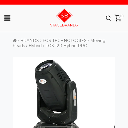
0
BRANDS
FOS TECHNOLOGIES
Moving
heads
Hybrid
FOS 12R Hybrid PRO