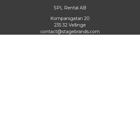
SPL Rental AB
Kompanigatan 20
235 32 Vellinge
contact@stagebrands.com
040-546511
Org nr: 559127-5812
Villkor & info
BRANDS
Voice-Acoustic
GUIL
Tennax
Bagax
megaTape
AED Audio
Sennheiser
ADVANCE
FOS-Tecnologies