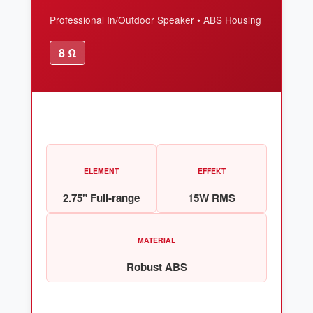
Professional In/Outdoor Speaker • ABS Housing
8 Ω
ELEMENT
EFFEKT
2.75" Full-range
15W RMS
MATERIAL
Robust ABS