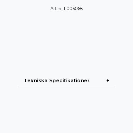
Art.nr: L006066
Tekniska Specifikationer
Effekt & Impedans
Nominell effekt (100/70V): 50 W