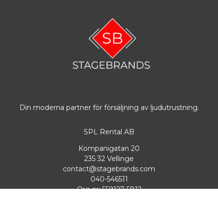
CLIMATE HORN
 bryter ny 
mark genom att erbjuda den 
akustiska kraften hos en 
hornhögtalare kombinerat med hifi-
egenskaperna hos ett 2-vägssystem. 
Tack vare kombinationen av en 
6,5" 
basenhet och en 1" diskant
levererar den en imponerande 
frekvensåtergivning ända upp till 20 
Din moderna partner för försäljning av ljudutrustning.
kHz, vilket är ovanligt för 
hornkonstruktioner.

SPL Rental AB
Kompanigatan 20
235 32 Vellinge
contact@stagebrands.com
              Högtalaren är byggd för att 
040-546511
klara de tuffaste nordiska klimaten. 
Org nr: 559127-5812
Villkor & info
Med en 
IP66-klassning
 är den helt 
dammtät och skyddad mot kraftiga 