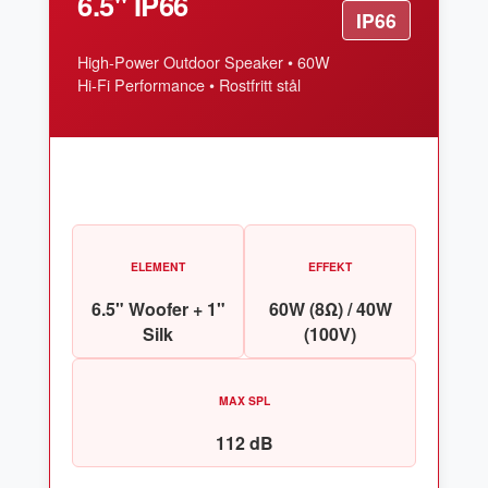
6.5" IP66
IP66
High-Power Outdoor Speaker • 60W
Hi-Fi Performance • Rostfritt stål
ELEMENT
EFFEKT
6.5" Woofer + 1"
60W (8Ω) / 40W
Silk
(100V)
MAX SPL
112 dB