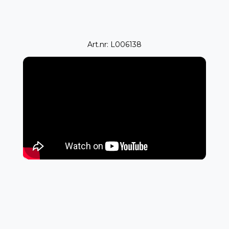
Art.nr: L006138