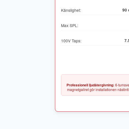
Känslighet:
90 
Max SPL:
100V Taps:
7.
Professionell ljudåtergivning:
6-tumsver