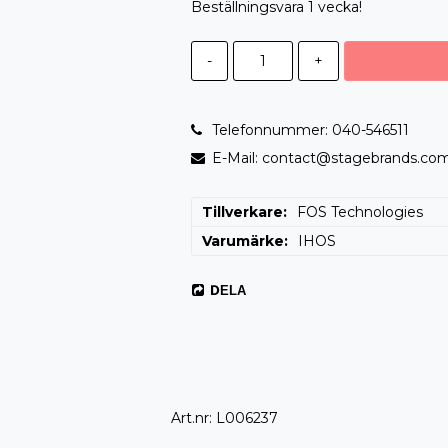
Beställningsvara 1 vecka!
-
+
Telefonnummer: 040-546511
E-Mail: contact@stagebrands.co
Tillverkare
FOS Technologies
Varumärke
IHOS
DELA
Art.nr: L006237