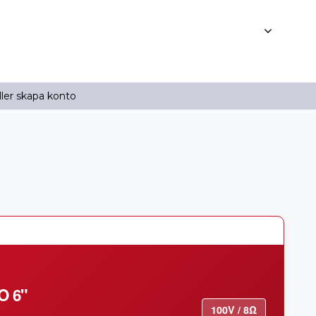
ller skapa konto
O 6"
100V / 8Ω