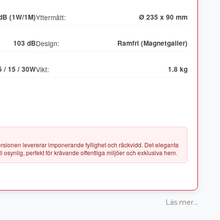
dB (1W/1M)
Yttermått:
Ø 235 x 90 mm
103 dB
Design:
Ramfri (Magnetgaller)
5 / 15 / 30W
Vikt:
1.8 kg
sionen levererar imponerande fyllighet och räckvidd. Det eleganta
Läs mer...