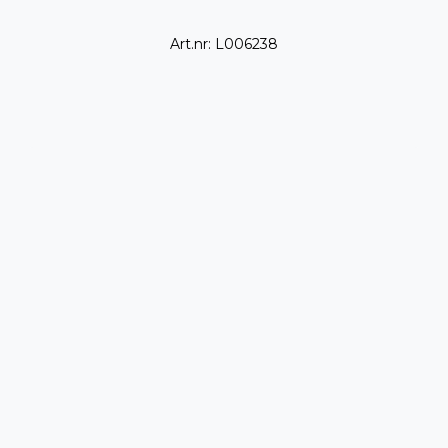
Art.nr: L006238