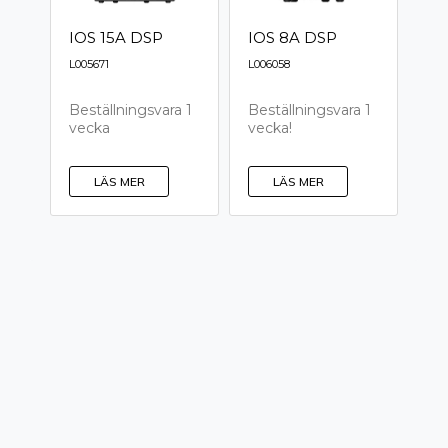
IOS 15A DSP
IOS 8A DSP
L005671
L006058
Beställningsvara 1
Beställningsvara 1
vecka
vecka!
LÄS MER
LÄS MER