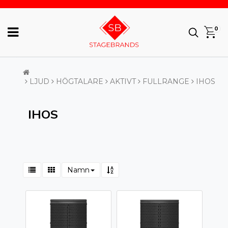
0
LJUD
HÖGTALARE
AKTIVT
FULLRANGE
IHOS
IHOS
Namn