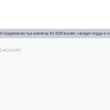
l Stagebrands nya webshop för B2B kunder, vänligen logga in e
E-ACOUSTIC