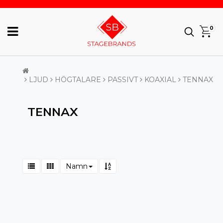
0
LJUD
HÖGTALARE
PASSIVT
KOAXIAL
TENNAX
TENNAX
Namn