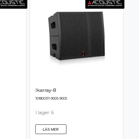
Ikarray-8
101800311-9005-9005
I lager: 6
LÄS MER