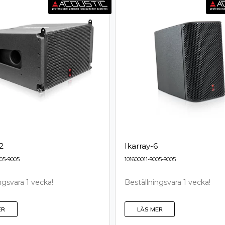
2
Ikarray-6
005-9005
101600011-9005-9005
ngsvara 1 vecka!
Beställningsvara 1 vecka!
ER
LÄS MER