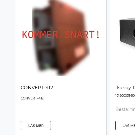
CONVERT-412
Ikarray-1
101200031-9
CONVERT-412
Beställni
LÄS MER
LÄS M