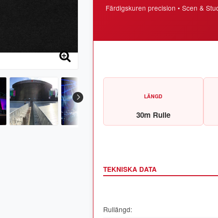
Färdigskuren precision • Scen & Stu
LÄNGD
30m Rulle
TEKNISKA DATA
Rullängd: