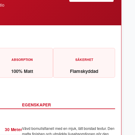
dio
ABSORPTION
SÄKERHET
100% Matt
Flamskyddad
EGENSKAPER
Vävd bomullsflanell med en mjuk, lätt borstad textur. Den
30 Meter
matta finishen och utmärkta ljusabsorptionen gör den