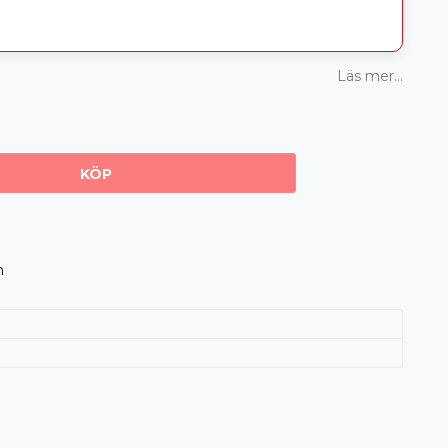
Läs mer...
KÖP
m