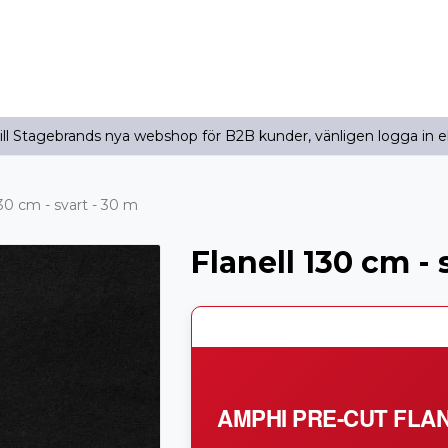
l Stagebrands nya webshop för B2B kunder, vänligen logga in e
130 cm - svart - 30 m
Flanell 130 cm - 
AMPHI PRE-CUT FLA