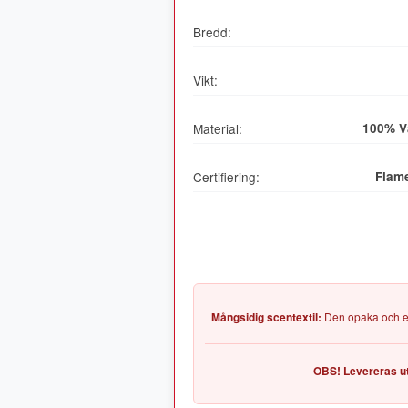
Bredd:
Vikt:
Material:
100% V
Certifiering:
Flam
Mångsidig scentextil:
Den opaka och eleg