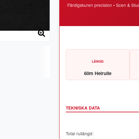
Färdigskuren precision • Scen & Stu
LÄNGD
60m Helrulle
TEKNISKA DATA
Total rullängd: