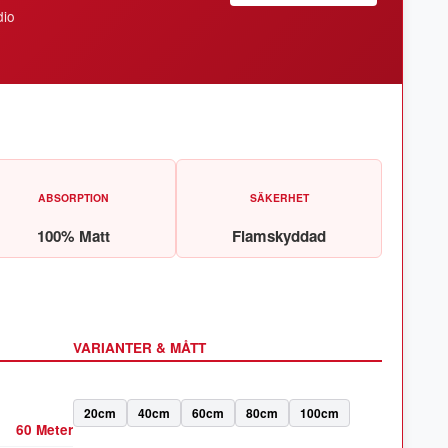
dio
ABSORPTION
SÄKERHET
100% Matt
Flamskyddad
VARIANTER & MÅTT
20cm
40cm
60cm
80cm
100cm
60 Meter