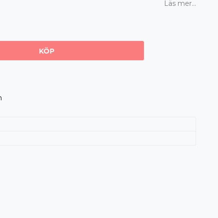
Läs mer...
KÖP
m