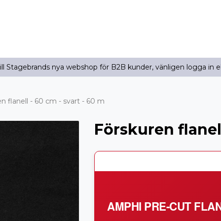
l Stagebrands nya webshop för B2B kunder, vänligen logga in e
n flanell - 60 cm - svart - 60 m
Förskuren flanell
AMPHI PRE-CUT FLA