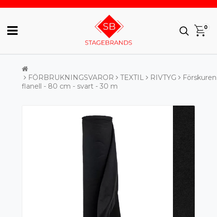
0
FÖRBRUKNINGSVAROR
TEXTIL
RIVTYG
Förskuren
flanell - 80 cm - svart - 30 m