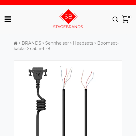
0
BRANDS
Sennheiser
Headsets
Boomset-
kablar
cable-II-8