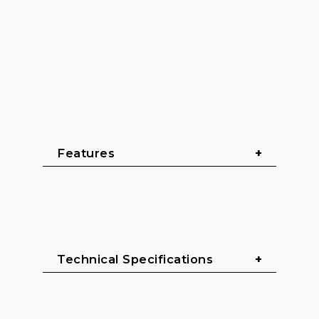
Features
Solid Microphone Stand
Timeless design
Technical Specifications
Bi-colored light ring for clear visual 
feedback