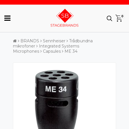
0
BRANDS
Sennheiser
Trådbundna
mikrofoner
Integrated Systems
Microphones
Capsules
ME 34