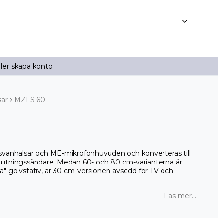
ller skapa konto
sar
MZFS 60
anhalsar och ME-mikrofonhuvuden och konverteras till
nslutningssändare. Medan 60- och 80 cm-varianterna är
sa" golvstativ, är 30 cm-versionen avsedd för TV och
Läs mer...