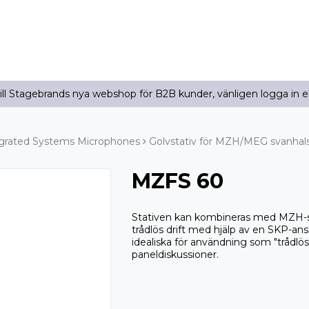
l Stagebrands nya webshop för B2B kunder, vänligen logga in e
grated Systems Microphones
Golvstativ för MZH/MEG svanhal
MZFS 60
Stativen kan kombineras med MZH-sv
trådlös drift med hjälp av en SKP-a
idealiska för användning som "trådlö
paneldiskussioner.