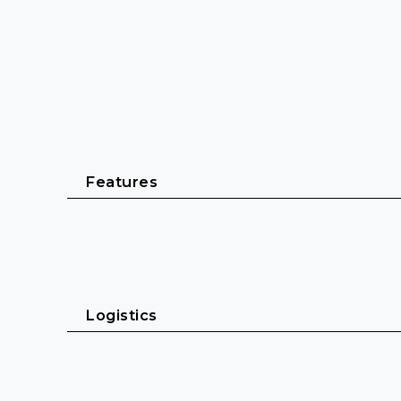
Features
Ideal for use as "wireless" floor stand » 60-cm ver
For combination with the MZH goosenecks and 
Logistics
The floor stands are fitted with a female XLR-3
connection, same polarity)
Colour: black